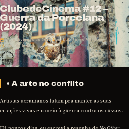
ClubedeCinema #12 –
Guerra da Porcelana
(2024)
17 de fevereiro de 2025
por Luiz Felipe Mendes
3 min de leitura
• A arte no conflito
Artistas ucranianos lutam pra manter as suas
criações vivas em meio à guerra contra os russos.
Há poucos dias, eu escrevi a resenha de
No Other