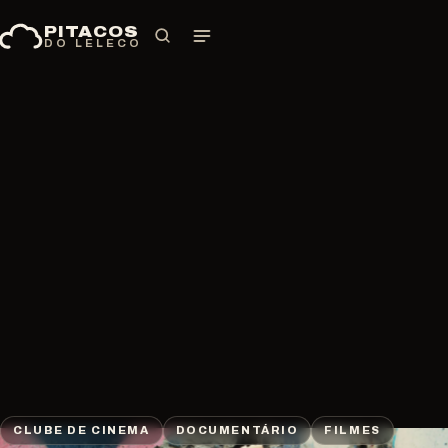
Pular
PITACOS
para
DO LELECO
o
conteúdo
CLUBE DE CINEMA
DOCUMENTÁRIO
FILMES