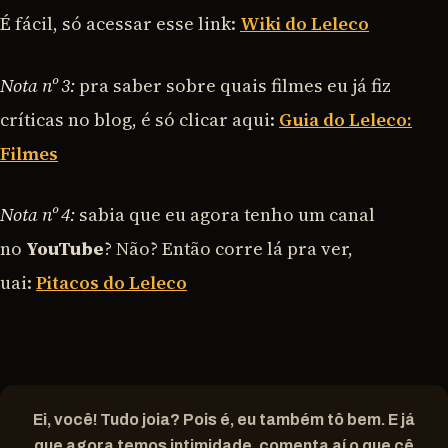
É fácil, só acessar esse link:
Wiki do Leleco
Nota nº 3:
pra saber sobre quais filmes eu já fiz
críticas no blog, é só clicar aqui:
Guia do Leleco:
Filmes
Nota nº 4:
sabia que eu agora tenho um canal
no
YouTube
? Não? Então corre lá pra ver,
uai:
Pitacos do Leleco
Ei, você! Tudo joia? Pois é, eu também tô bem. E já
que agora temos intimidade, comenta aí o que cê