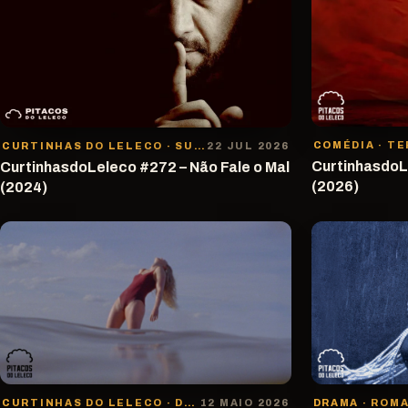
COMÉDIA · T
CURTINHAS DO LELECO · SUSPENSE/THRILLER
22 JUL 2026
CurtinhasdoL
CurtinhasdoLeleco #272 – Não Fale o Mal
(2026)
(2024)
CURTINHAS DO LELECO · DRAMA
12 MAIO 2026
DRAMA · ROM