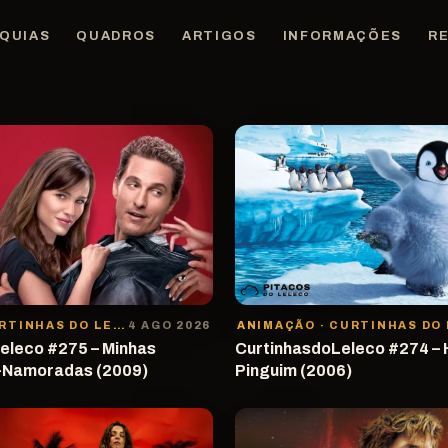
QUIAS
QUADROS
ARTIGOS
INFORMAÇÕES
R
COMÉDIA · CURTINHAS DO LELECO
4 AGO 2026
eleco #275 – Minhas
CurtinhasdoLeleco #274 – 
-Namoradas (2009)
Pinguim (2006)