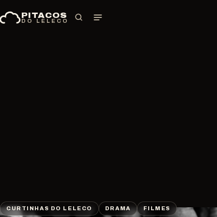
Pular
PITACOS
para
DO LELECO
o
conteúdo
CURTINHAS DO LELECO
DRAMA
FILMES