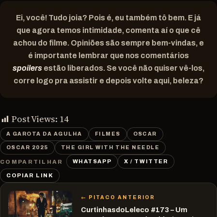
Ei, você! Tudo joia? Pois é, eu também tô bem. E já
que agora temos intimidade, comenta aí o que cê
achou do filme. Opiniões são sempre bem-vindas, e
é importante lembrar que nos comentários
spoilers
estão liberados. Se você não quiser vê-los,
corre logo pra assistir e depois volte aqui, beleza?
Post Views:
14
A GAROTA DA AGULHA
FILMES
OSCAR
OSCAR 2025
THE GIRL WITH THE NEEDLE
WHATSAPP
X / TWITTER
COMPARTILHAR
COPIAR LINK
← PITACO ANTERIOR
CurtinhasdoLeleco #173 – Um