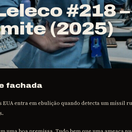
eleco #218 –
mite (2025)
tura
de fachada
os EUA entra em ebulição quando detecta um míssil ru
s.
em uma boa premissa. Tudo bem que uma ameaça nuc