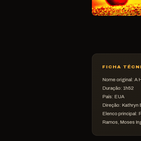
FICHA TÉCN
Nome original:
A H
Duração:
1h52
País: EUA
Direção:
Kathryn 
Elenco principal:
R
Ramos, Moses Ing