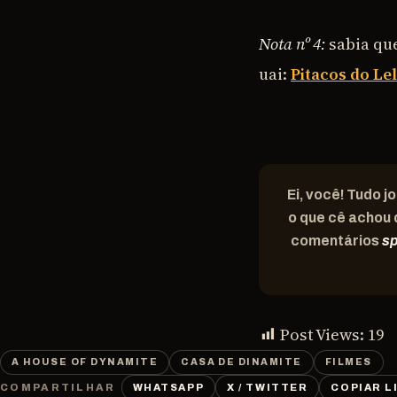
Nota nº 4:
sabia qu
uai:
Pitacos do Le
Ei, você! Tudo j
o que cê achou 
comentários
sp
Post Views:
19
A HOUSE OF DYNAMITE
CASA DE DINAMITE
FILMES
WHATSAPP
X / TWITTER
COPIAR L
COMPARTILHAR