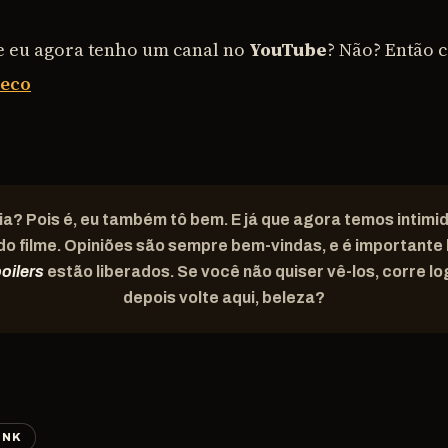
e eu agora tenho um canal no
YouTube
? Não? Então c
leco
oia? Pois é, eu também tô bem. E já que agora temos intim
do filme. Opiniões são sempre bem-vindas, e é importante
oilers
estão liberados. Se você não quiser vê-los, corre log
depois volte aqui, beleza?
INK