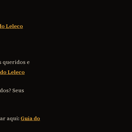
do Leleco
s queridos e
 do Leleco
ados? Seus
car aqui:
Guia do