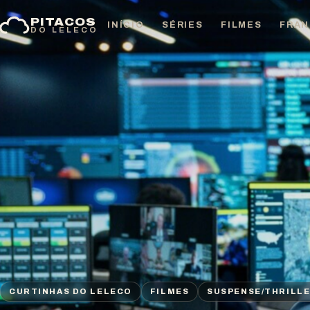
Pular
PITACOS
para
INÍCIO
SÉRIES
FILMES
FRAN
DO LELECO
o
conteúdo
CURTINHAS DO LELECO
FILMES
SUSPENSE/THRILL