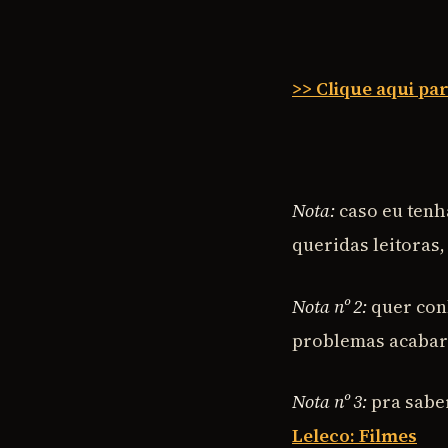
>> Clique aqui pa
Nota:
caso eu ten
queridas leitoras,
Nota nº 2:
quer conh
problemas acabaram
Nota nº 3:
pra saber 
Leleco: Filmes