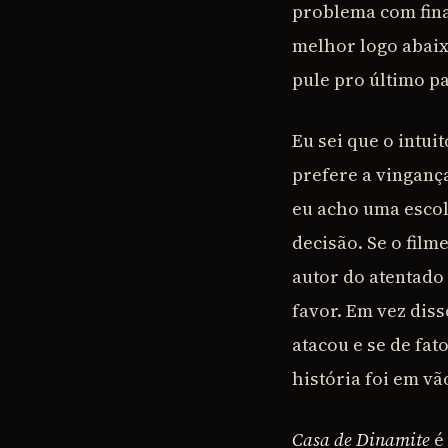
problema com finai
melhor logo abaixo
pule pro último p
Eu sei que o intui
prefere a vinganç
eu acho uma escol
decisão. Se o fil
autor do atentado 
favor. Em vez dis
atacou e se de fat
história foi em vã
Casa de Dinamite
é 