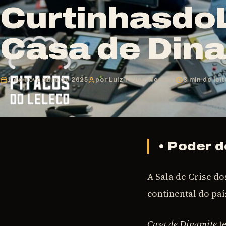
CurtinhasdoL
Casa de Dina
1 de novembro de 2025
por Luiz Felipe Mendes
3 min de lei
• Poder 
A Sala de Crise d
continental do paí
Casa de Dinamite
t