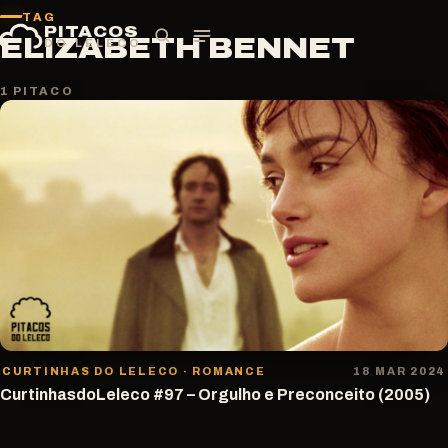
Pular
TAG
PITACOS
para
ELIZABETH BENNET
DO LELECO
o
conteúdo
1 PITACO
CURTINHAS DO LELECO · ROMANCE
18 MAR 2024
CurtinhasdoLeleco #97 – Orgulho e Preconceito (2005)