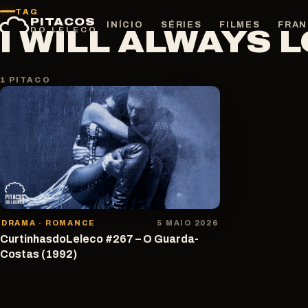
Pular
TAG
PITACOS
para
INÍCIO
SÉRIES
FILMES
FRAN
I WILL ALWAYS 
DO LELECO
o
conteúdo
1 PITACO
DRAMA · ROMANCE
5 MAIO 2026
CurtinhasdoLeleco #267 – O Guarda-
Costas (1992)