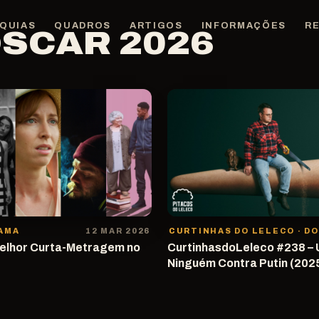
QUIAS
QUADROS
ARTIGOS
INFORMAÇÕES
R
OSCAR 2026
RAMA
12 MAR 2026
Melhor Curta-Metragem no
CurtinhasdoLeleco #238 –
Ninguém Contra Putin (202