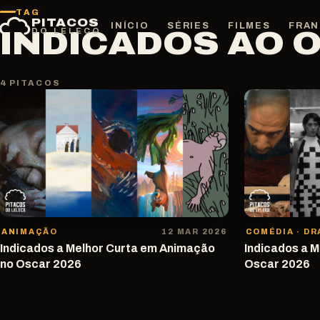
Pular
TAG
PITACOS
para
INÍCIO
SÉRIES
FILMES
FRAN
INDICADOS AO 
DO LELECO
o
conteúdo
4 PITACOS
ANIMAÇÃO
12 MAR 2026
COMÉDIA · D
Indicados a Melhor Curta em Animação
Indicados a 
no Oscar 2026
Oscar 2026