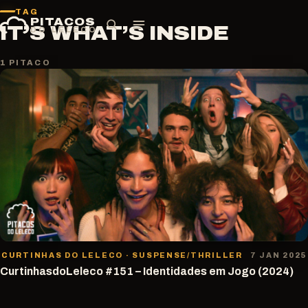
Pular
TAG
PITACOS
para
IT’S WHAT’S INSIDE
DO LELECO
o
conteúdo
1 PITACO
CURTINHAS DO LELECO · SUSPENSE/THRILLER
7 JAN 2025
CurtinhasdoLeleco #151 – Identidades em Jogo (2024)