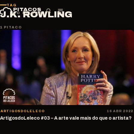
Pular
TAG
PITACOS
para
J.K. ROWLING
DO LELECO
o
conteúdo
1 PITACO
ARTIGOSDOLELECO
16 ABR 2022
ArtigosdoLeleco #03 – A arte vale mais do que o artista?