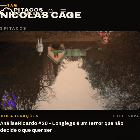
Pular
TAG
PITACOS
para
NICOLAS CAGE
DO LELECO
o
conteúdo
3 PITACOS
COLABORAÇÕES
6 OUT 2024
AnáliseRicardo #20 – Longlegs é um terror que não
decide o que quer ser