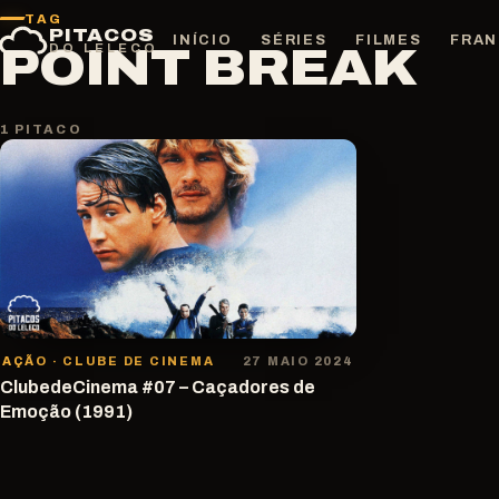
Pular
TAG
PITACOS
para
INÍCIO
SÉRIES
FILMES
FRAN
POINT BREAK
DO LELECO
o
conteúdo
1 PITACO
AÇÃO · CLUBE DE CINEMA
27 MAIO 2024
ClubedeCinema #07 – Caçadores de
Emoção (1991)