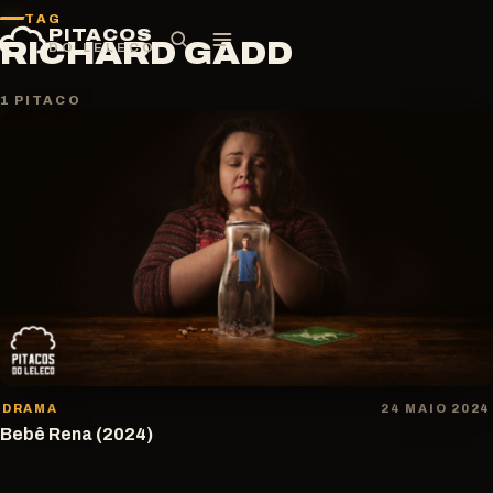
Pular
TAG
PITACOS
para
RICHARD GADD
DO LELECO
o
conteúdo
1 PITACO
DRAMA
24 MAIO 2024
Bebê Rena (2024)