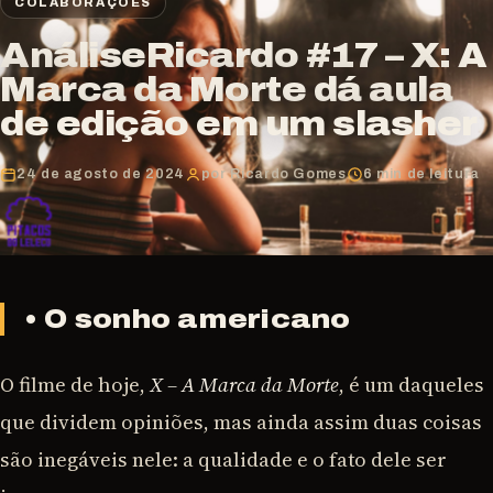
COLABORAÇÕES
AnáliseRicardo #17 – X: A
Marca da Morte dá aula
de edição em um slasher
24 de agosto de 2024
por Ricardo Gomes
6 min de leitura
• O sonho americano
O filme de hoje,
X – A Marca da Morte
, é um daqueles
que dividem opiniões, mas ainda assim duas coisas
são inegáveis nele: a qualidade e o fato dele ser