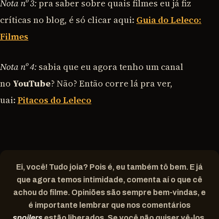
Nota nº 3:
pra saber sobre quais filmes eu já fiz
críticas no blog, é só clicar aqui:
Guia do Leleco:
Filmes
Nota nº 4:
sabia que eu agora tenho um canal
no
YouTube
? Não? Então corre lá pra ver,
uai:
Pitacos do Leleco
Ei, você! Tudo joia? Pois é, eu também tô bem. E já
que agora temos intimidade, comenta aí o que cê
achou do filme. Opiniões são sempre bem-vindas, e
é importante lembrar que nos comentários
spoilers
estão liberados. Se você não quiser vê-los,