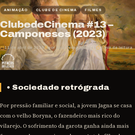
ANIMAÇÃO
CLUBE DE CINEMA
FILMES
ClubedeCinema #13 –
Camponeses (2023)
11 de abril de 2025
por Luiz Felipe Mendes
3 min de leitura
• Sociedade retrógrada
Por pressão familiar e social, a jovem Jagna se casa
com o velho Boryna, o fazendeiro mais rico do
vilarejo. O sofrimento da garota ganha ainda mais