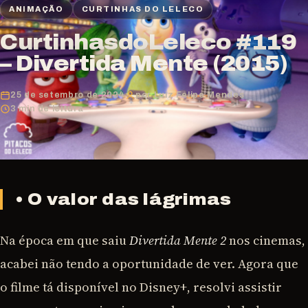
ANIMAÇÃO
CURTINHAS DO LELECO
CurtinhasdoLeleco #119
– Divertida Mente (2015)
25 de setembro de 2024
por Luiz Felipe Mendes
3 min de leitura
• O valor das lágrimas
Na época em que saiu
Divertida Mente 2
nos cinemas,
acabei não tendo a oportunidade de ver. Agora que
o filme tá disponível no Disney+, resolvi assistir