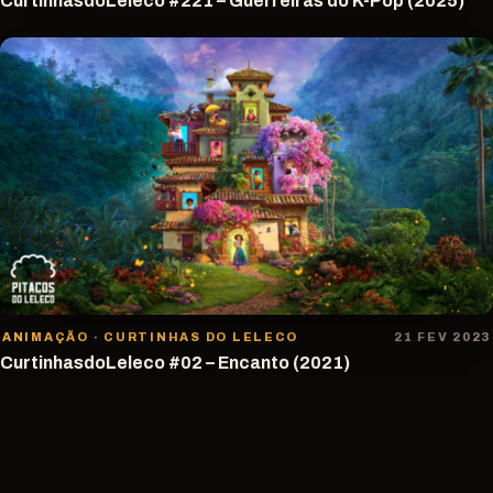
CurtinhasdoLeleco #221 – Guerreiras do K-Pop (2025)
ANIMAÇÃO · CURTINHAS DO LELECO
21 FEV 2023
CurtinhasdoLeleco #02 – Encanto (2021)