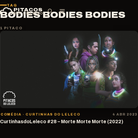
Pular
TAG
PITACOS
para
BODIES BODIES BODIES
DO LELECO
o
conteúdo
1 PITACO
COMÉDIA · CURTINHAS DO LELECO
4 ABR 2023
CurtinhasdoLeleco #28 – Morte Morte Morte (2022)