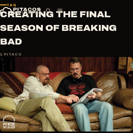
Pular
TAG
PITACOS
para
CREATING THE FINAL
DO LELECO
o
conteúdo
SEASON OF BREAKING
BAD
1 PITACO