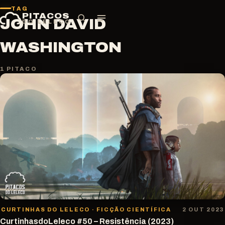
Pular
TAG
PITACOS
para
JOHN DAVID
DO LELECO
o
conteúdo
WASHINGTON
1 PITACO
CURTINHAS DO LELECO · FICÇÃO CIENTÍFICA
2 OUT 2023
CurtinhasdoLeleco #50 – Resistência (2023)