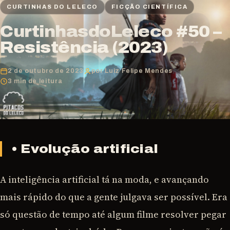
CURTINHAS DO LELECO
FICÇÃO CIENTÍFICA
CurtinhasdoLeleco #50 –
Resistência (2023)
2 de outubro de 2023
por Luiz Felipe Mendes
3 min de leitura
• Evolução artificial
A inteligência artificial tá na moda, e avançando
mais rápido do que a gente julgava ser possível. Era
só questão de tempo até algum filme resolver pegar