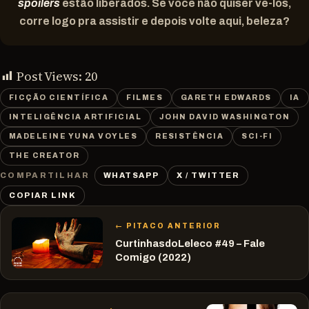
spoilers
estão liberados. Se você não quiser vê-los,
corre logo pra assistir e depois volte aqui, beleza?
Post Views:
20
FICÇÃO CIENTÍFICA
FILMES
GARETH EDWARDS
IA
INTELIGÊNCIA ARTIFICIAL
JOHN DAVID WASHINGTON
MADELEINE YUNA VOYLES
RESISTÊNCIA
SCI-FI
THE CREATOR
WHATSAPP
X / TWITTER
COMPARTILHAR
COPIAR LINK
← PITACO ANTERIOR
CurtinhasdoLeleco #49 – Fale
Comigo (2022)