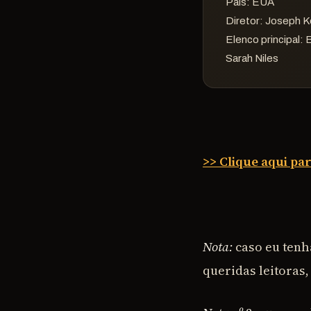
País:
EUA
Diretor:
Joseph K
Elenco principal:
B
Sarah Niles
>> Clique aqui pa
Nota:
caso eu ten
queridas leitoras,