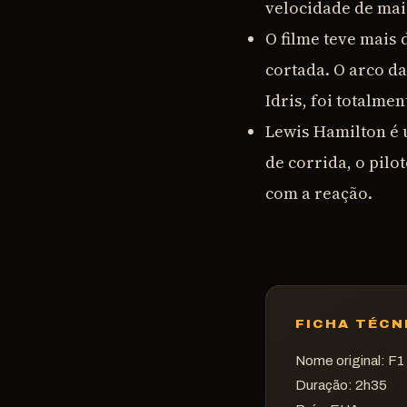
velocidade de mai
O filme teve mais 
cortada. O arco d
Idris, foi totalme
Lewis Hamilton é 
de corrida, o pilo
com a reação.
FICHA TÉCN
Nome original:
F1
Duração:
2h35