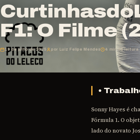
CurtinhasdoL
F1: O Filme (
19 de julho de 2025
por Luiz Felipe Mendes
4 min de leitura
• Trabal
Sonny Hayes é cha
Fórmula 1. O obje
lado do novato Jo