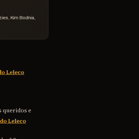
zies, Kim Bodnia,
do Leleco
s queridos e
 do Leleco