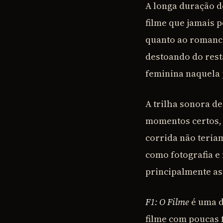
A longa duração 
filme que jamais 
quanto ao romance
destoando do resta
feminina naquela 
A trilha sonora d
momentos certos, 
corrida não teria
como fotografia e
principalmente as 
F1: O Filme
é uma d
filme com poucas f