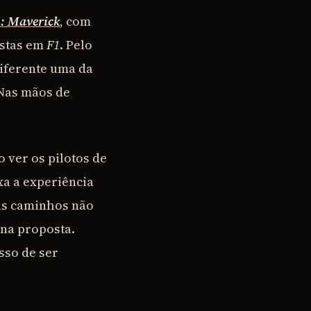
: Maverick
, com
istas em
F1
. Pelo
diferente uma da
 Nas mãos de
 ver os pilotos de
xa a experiência
uns caminhos não
 na proposta.
sso de ser