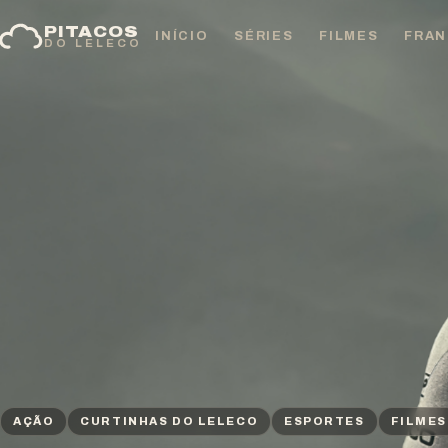
Pular
PITACOS
para
INÍCIO
SÉRIES
FILMES
FRAN
DO LELECO
o
conteúdo
AÇÃO
CURTINHAS DO LELECO
ESPORTES
FILMES