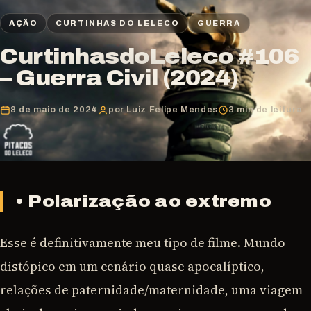
AÇÃO
CURTINHAS DO LELECO
GUERRA
CurtinhasdoLeleco #106
– Guerra Civil (2024)
8 de maio de 2024
por Luiz Felipe Mendes
3 min de leitura
• Polarização ao extremo
Esse é definitivamente meu tipo de filme. Mundo
distópico em um cenário quase apocalíptico,
relações de paternidade/maternidade, uma viagem