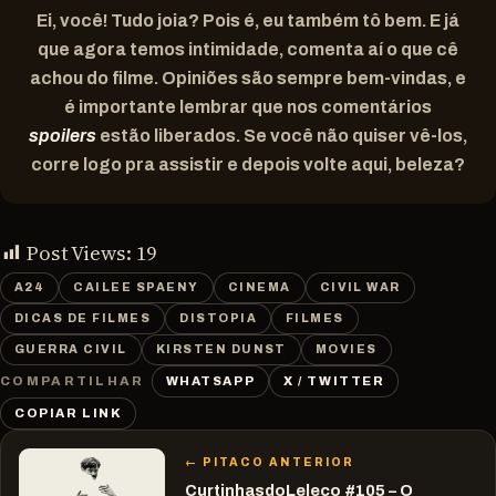
Ei, você! Tudo joia? Pois é, eu também tô bem. E já
que agora temos intimidade, comenta aí o que cê
achou do filme. Opiniões são sempre bem-vindas, e
é importante lembrar que nos comentários
spoilers
estão liberados. Se você não quiser vê-los,
corre logo pra assistir e depois volte aqui, beleza?
Post Views:
19
A24
CAILEE SPAENY
CINEMA
CIVIL WAR
DICAS DE FILMES
DISTOPIA
FILMES
GUERRA CIVIL
KIRSTEN DUNST
MOVIES
WHATSAPP
X / TWITTER
COMPARTILHAR
COPIAR LINK
← PITACO ANTERIOR
CurtinhasdoLeleco #105 – O