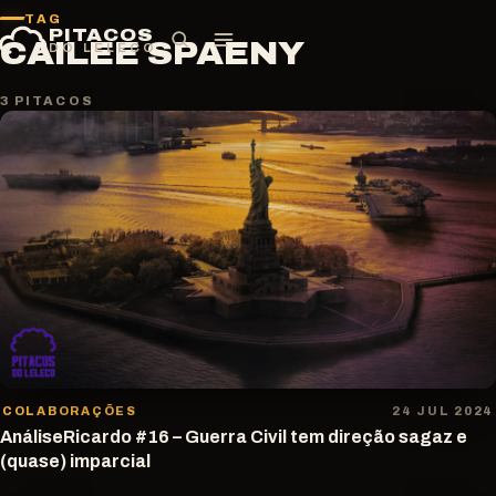
Pular
TAG
PITACOS
para
CAILEE SPAENY
DO LELECO
o
conteúdo
3 PITACOS
COLABORAÇÕES
24 JUL 2024
AnáliseRicardo #16 – Guerra Civil tem direção sagaz e
(quase) imparcial