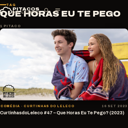
Pular
TAG
PITACOS
para
QUE HORAS EU TE PEGO
DO LELECO
o
conteúdo
1 PITACO
COMÉDIA · CURTINHAS DO LELECO
16 SET 2023
CurtinhasdoLeleco #47 – Que Horas Eu Te Pego? (2023)