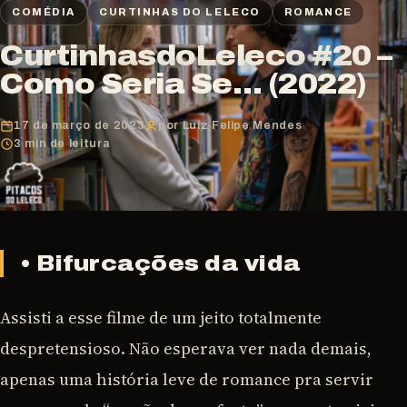
COMÉDIA
CURTINHAS DO LELECO
ROMANCE
CurtinhasdoLeleco #20 –
Como Seria Se… (2022)
17 de março de 2023
por Luiz Felipe Mendes
3 min de leitura
• Bifurcações da vida
Assisti a esse filme de um jeito totalmente
despretensioso. Não esperava ver nada demais,
apenas uma história leve de romance pra servir