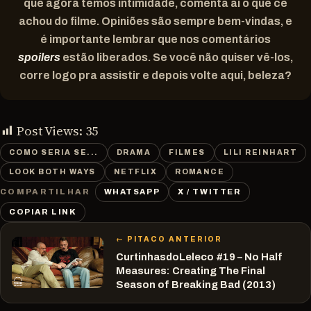
que agora temos intimidade, comenta aí o que cê
achou do filme. Opiniões são sempre bem-vindas, e
é importante lembrar que nos comentários
spoilers
estão liberados. Se você não quiser vê-los,
corre logo pra assistir e depois volte aqui, beleza?
Post Views:
35
COMO SERIA SE...
DRAMA
FILMES
LILI REINHART
LOOK BOTH WAYS
NETFLIX
ROMANCE
WHATSAPP
X / TWITTER
COMPARTILHAR
COPIAR LINK
← PITACO ANTERIOR
CurtinhasdoLeleco #19 – No Half
Measures: Creating The Final
Season of Breaking Bad (2013)