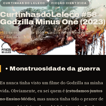
CURTINHAS DO LELECO
FICÇÃO CIENTÍFICA
CurtinhasdoLeleco #58 –
Godzilla Minus One (2023)
21 de dezembro de 2023
por Luiz Felipe Mendes
3 min de leitura
• Monstruosidade da guerra
Eu nunca tinha visto um filme do Godzilla na minha
vida. Obviamente, eu sei quem é
(estudamos juntos
no Ensino Médio)
, mas nunca tinha tido o prazer de