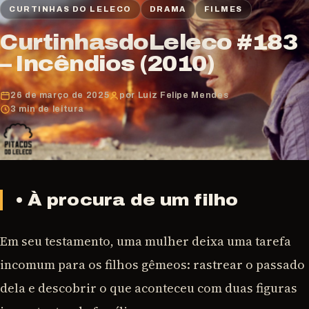
CURTINHAS DO LELECO
DRAMA
FILMES
CurtinhasdoLeleco #183
– Incêndios (2010)
26 de março de 2025
por Luiz Felipe Mendes
3 min de leitura
• À procura de um filho
Em seu testamento, uma mulher deixa uma tarefa
incomum para os filhos gêmeos: rastrear o passado
dela e descobrir o que aconteceu com duas figuras