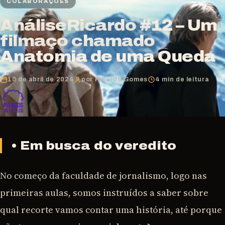
COLABORAÇÕES
AnáliseRicardo #12 – Um
filmaço chamado
Anatomia de uma Queda
10 de abril de 2024
por Ricardo Gomes
4 min de leitura
• Em busca do veredito
No começo da faculdade de jornalismo, logo nas
primeiras aulas, somos instruídos a saber sobre
qual recorte vamos contar uma história, até porque