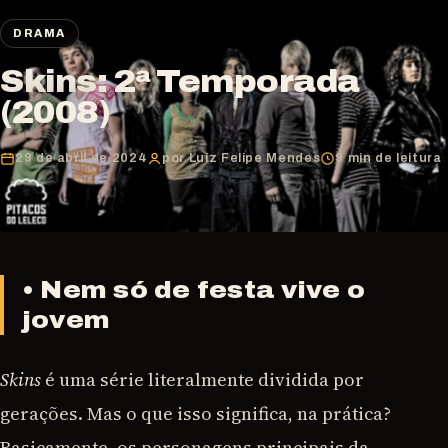
DRAMA
Skins: 2ª Temporada
(2008)
29 de abril de 2024
por Luiz Felipe Mendes
9 min de leitura
• Nem só de festa vive o
jovem
Skins
é uma série literalmente dividida por
gerações. Mas o que isso significa, na prática?
Basicamente, os personagens principais da