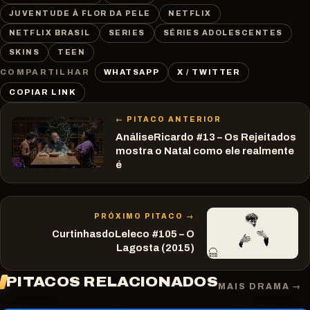
JUVENTUDE À FLOR DA PELE
NETFLIX
NETFLIX BRASIL
SERIES
SÉRIES ADOLESCENTES
SKINS
TEEN
WHATSAPP
X / TWITTER
COMPARTILHAR
COPIAR LINK
← PITACO ANTERIOR
AnáliseRicardo #13 – Os Rejeitados
mostra o Natal como ele realmente
é
PRÓXIMO PITACO →
CurtinhasdoLeleco #105 – O
Lagosta (2015)
PITACOS RELACIONADOS
MAIS DRAMA →