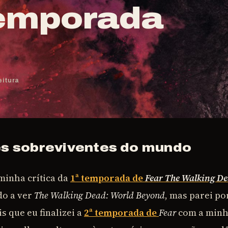
Temporada
eitura
res sobreviventes do mundo
minha crítica da
1ª temporada de
Fear The Walking D
do a ver
The Walking Dead: World Beyond
, mas parei po
is que eu finalizei a
2ª temporada de
Fear
com a min