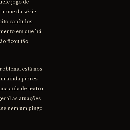
uele jogo de
o nome da série
ito capítulos
omento em que há
ão ficou tão
 problema está nos
cam ainda piores
ma aula de teatro
eral as atuações
asse nem um pingo