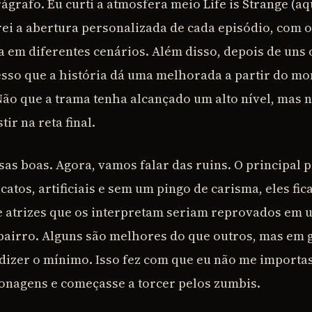
grafo. Eu curti a atmosfera meio Life is Strange (aq
ei a abertura personalizada de cada episódio, com 
 em diferentes cenários. Além disso, depois de uns o
sso que a história dá uma melhorada a partir do m
ão que a trama tenha alcançado um alto nível, mas n
tir na reta final.
oisas boas. Agora, vamos falar das ruins. O principal
atos, artificiais e sem um pingo de carisma, eles fi
e atrizes que os interpretam seriam reprovados em u
bairro. Alguns são melhores do que outros, mas em g
a dizer o mínimo. Isso fez com que eu não me import
nagens e começasse a torcer pelos zumbis.