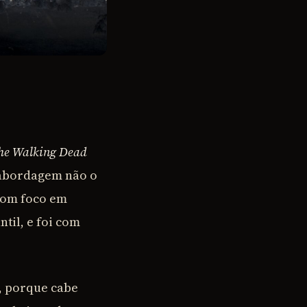
he Walking Dead
 abordagem não o
com foco em
til, e foi com
, porque cabe