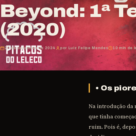
Beyond: 1ª 
(2020)
27 de setembro de 2024
por Luiz Felipe Mendes
10 min de l
• Os pio
Na introdução da 
que tinha começa
ruim. Pois é, depo