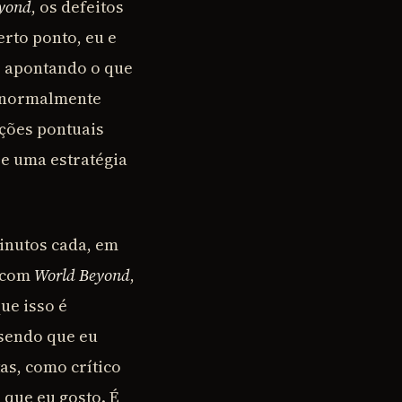
yond
, os defeitos
erto ponto, eu e
 apontando o que
u normalmente
ações pontuais
ase uma estratégia
inutos cada, em
ó com
World Beyond
,
ue isso é
 sendo que eu
as, como crítico
 que eu gosto. É