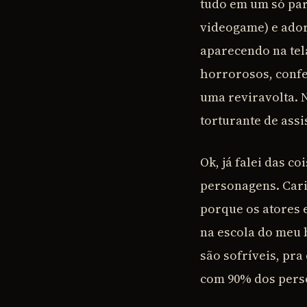
tudo em um só pará
videogame) e ador
aparecendo na tela
horrorosos, confe
uma reviravolta. N
torturante de assis
Ok, já falei das c
personagens. Caric
porque os atores 
na escola do meu 
são sofríveis, pr
com 90% dos perso