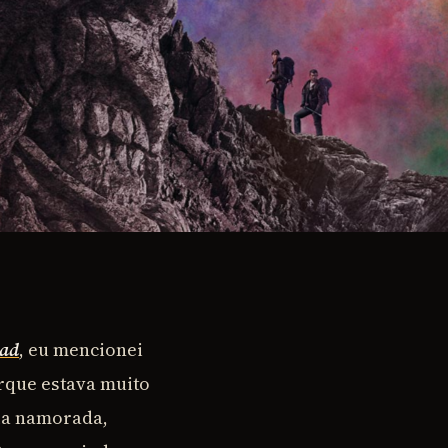
ead
, eu mencionei
rque estava muito
ha namorada,