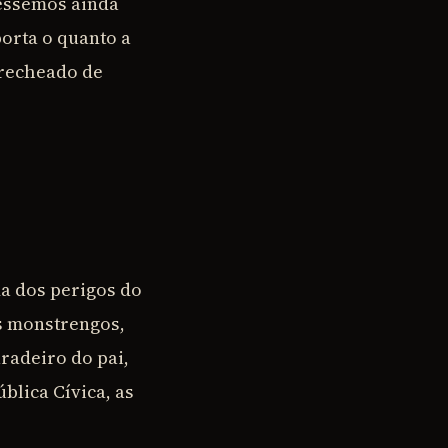
dêssemos ainda
orta o quanto a
 recheado de
a dos perigos do
s monstrengos,
radeiro do pai,
blica Cívica, as