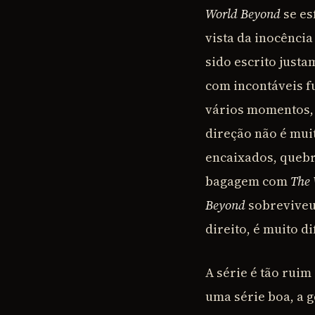
World Beyond
se es
vista da inocência
sido escrito just
com incontáveis f
vários momentos, 
direção não é mui
encaixados, quebr
bagagem com
The
Beyond
sobreviveu
direito, é muito dif
A série é tão ruim
uma série boa, a 