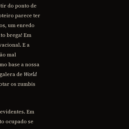
tir do ponto de
oteiro parece ter
tos, um enredo
ito brega! Em
acional. E a
são mal
omo base a nossa
 galera de
World
otar os zumbis
 evidentes. Em
to ocupado se