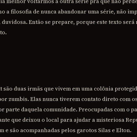
ia melhor voltarmos à outra série pra que não per
ho a filosofia de nunca abandonar uma série, não imp
a duvidosa. Então se prepare, porque este texto será
to.
tt são duas irmãs que vivem em uma colônia protegid
or zumbis. Elas nunca tiverem contato direto com o
r parte daquela comunidade. Preocupadas com o pa
ante que deixou o local para ajudar a misteriosa Repú
m e são acompanhadas pelos garotos Silas e Elton.