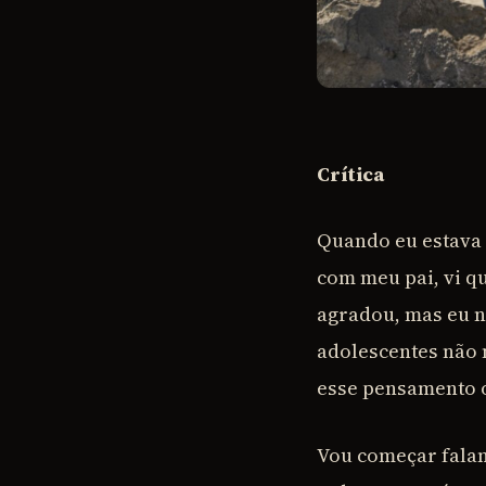
Crítica
Quando eu estava 
com meu pai, vi q
agradou, mas eu n
adolescentes não 
esse pensamento ot
Vou começar falan