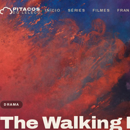
Pular
PITACOS
para
INÍCIO
SÉRIES
FILMES
FRAN
DO LELECO
o
conteúdo
DRAMA
The Walking