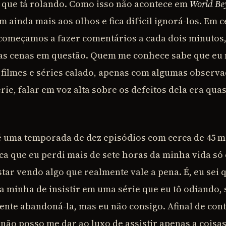
 que tá rolando. Como isso não acontece em
World Be
m ainda mais aos olhos e fica difícil ignorá-los. Em c
omeçamos a fazer comentários a cada dois minutos,
nas cenas em questão. Quem me conhece sabe que e
 a filmes e séries calado, apenas com algumas observ
série, falar em voz alta sobre os defeitos dela era qu
 é uma temporada de dez episódios com cerca de 45 m
fica que eu perdi mais de sete horas da minha vida s
ar vendo algo que realmente vale a pena. É, eu sei q
a minha de insistir em uma série que eu tô odiando,
nte abandoná-la, mas eu não consigo. Afinal de cont
, não posso me dar ao luxo de assistir apenas a coisas