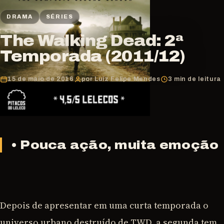
DRAMA
SÉRIES
The Walking Dead: 2ª
Temporada (2011/12)
15 de maio de 2016
por Luiz Felipe Mendes
3 min de leitura
•
Pouca ação, muita emoção
Depois de apresentar em uma curta temporada o
universo urbano destruído de TWD, a segunda tem