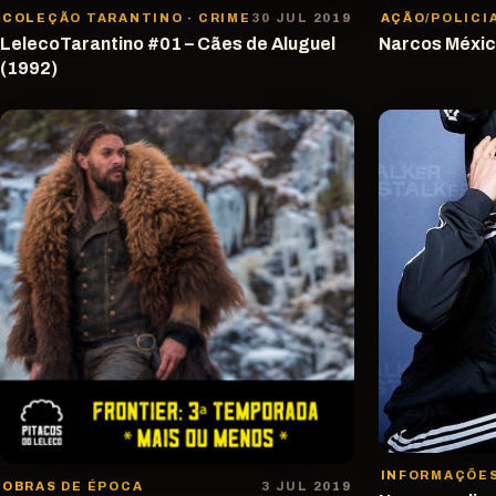
COLEÇÃO TARANTINO · CRIME
30 JUL 2019
AÇÃO/POLICI
LelecoTarantino #01 – Cães de Aluguel
Narcos Méxic
(1992)
INFORMAÇÕE
OBRAS DE ÉPOCA
3 JUL 2019