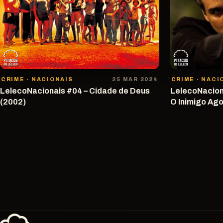
CRIME · NACIONAIS
25 MAR 2024
CRIME · NACI
LelecoNacionais #04 – Cidade de Deus
LelecoNaciona
(2002)
O Inimigo Ago