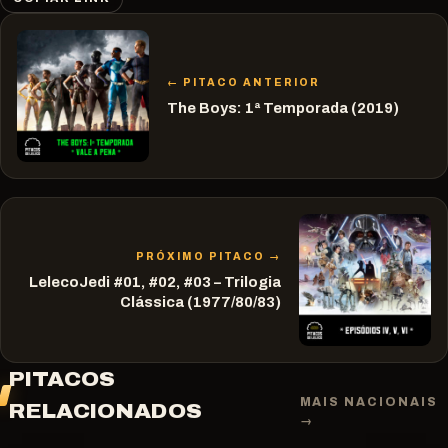
← PITACO ANTERIOR
The Boys: 1ª Temporada (2019)
PRÓXIMO PITACO →
LelecoJedi #01, #02, #03 – Trilogia
Clássica (1977/80/83)
PITACOS
MAIS NACIONAIS
RELACIONADOS
→