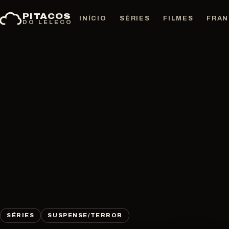
Pular
PITACOS
para
INÍCIO
SÉRIES
FILMES
FRAN
DO LELECO
o
conteúdo
SÉRIES
SUSPENSE/TERROR