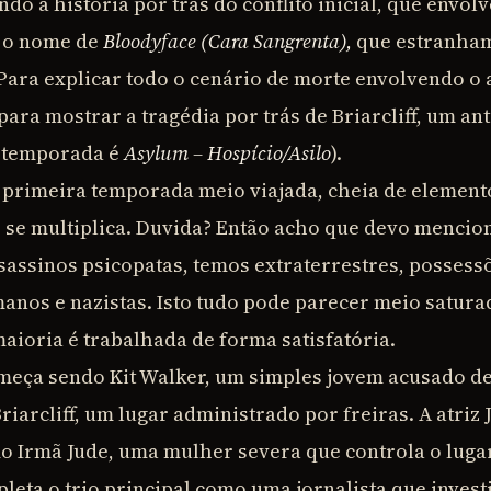
do a história por trás do conflito inicial, que envol
a o nome de
Bloodyface (Cara Sangrenta),
que estranham
Para explicar todo o cenário de morte envolvendo o 
para mostrar a tragédia por trás de Briarcliff, um an
da temporada é
Asylum – Hospício/Asilo
).
a primeira temporada meio viajada, cheia de elemen
to se multiplica. Duvida? Então acho que devo mencio
sassinos psicopatas, temos extraterrestres, posses
anos e nazistas. Isto tudo pode parecer meio satura
aioria é trabalhada de forma satisfatória.
meça sendo Kit Walker, um simples jovem acusado de
riarcliff, um lugar administrado por freiras. A atriz 
mo Irmã Jude, uma mulher severa que controla o luga
leta o trio principal como uma jornalista que invest