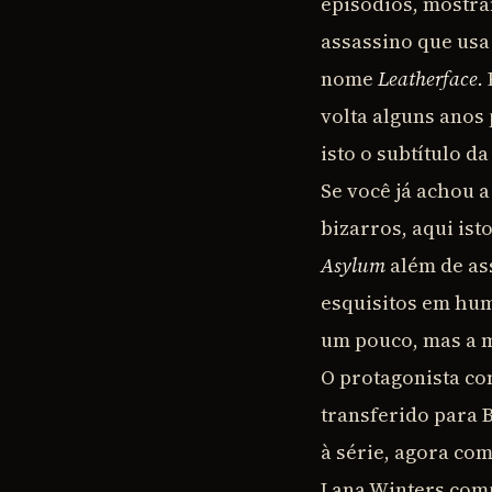
episódios, mostran
assassino que us
nome
Leatherface
.
volta alguns anos 
isto o subtítulo 
Se você já achou 
bizarros, aqui is
Asylum
além de as
esquisitos em hum
um pouco, mas a m
O protagonista co
transferido para B
à série, agora co
Lana Winters comp