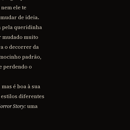
 nem ele te
 mudar de ideia.
a pela queridinha
ter mudado muito
ra o decorrer da
o mocinho padrão,
e perdendo o
 mas é boa à sua
estilos diferentes
rror Story:
uma