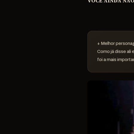
VOCÊ AINDA NÃO
+ Melhor persona
Como já disse ali
foi a mais import