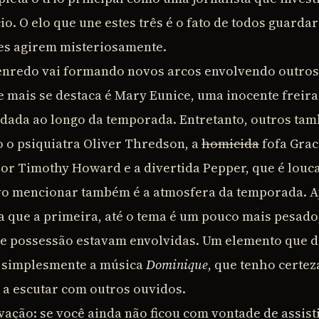
io. O elo que une estes três é o fato de todos guar
es agirem misteriosamente.
 enredo vai formando novos arcos envolvendo outro
e mais se destaca é Mary Eunice, uma inocente freira
ada ao longo da temporada. Entretanto, outros tam
 o psiquiatra Oliver Thredson, a
homicida
fofa Grac
r Timothy Howard e a divertida Pepper, que é louc
vo mencionar também é a atmosfera da temporada.
a que a primeira, até o tema é um pouco mais pesado
e possessão estavam envolvidas. Um elemento que d
 simplesmente a música
Dominique
, que tenho certe
r a escutar com outros ouvidos.
ação: se você ainda não ficou com vontade de assisti