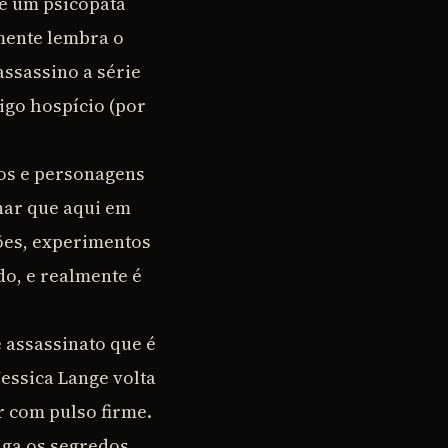
ve um psicopata
ente lembra o
assassino a série
tigo hospício (por
tos e personagens
nar que aqui em
sões, experimentos
do, e realmente é
 assassinato que é
Jessica Lange volta
r com pulso firme.
iga os segredos