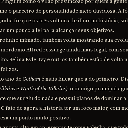
r, Pinguim como o vilão presunçoso por quem a gente
mo o parceiro de personalidade meio duvidosa. A fó
anha força e os três voltam a brilhar na história, s
ar um pouco a lei para alcançar seus objetivos.
arotinho mimado, também volta mostrando sua evol
u mordomo Alfred ressurge ainda mais legal, com se
ito. Selina Kyle, Ivy e outros também estão de volta n
felizes.
do ano de
Gotham
é mais linear que a do primeiro. D
Villains
e
Wrath of the Villains),
o inimigo principal ago
e que surgiu do nada e possui planos de dominar a 
. O fato de agora a história ter um foco maior, com 
teza um ponto muito positivo.
ie aposta alto em apresentar Jerome Valeska, que tod