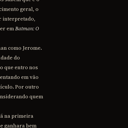
imento geral, o
r interpretado,
ger em
Batman: O
an como Jerome.
idade do
o que entro nos
 tentando em vão
dículo. Por outro
considerando quem
á na primeira
ue ganhara bem