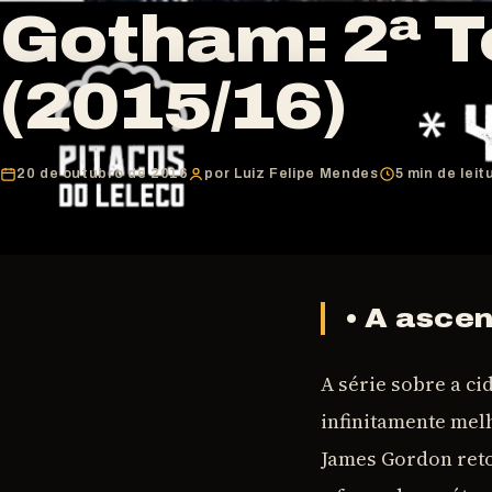
Gotham: 2ª 
(2015/16)
20 de outubro de 2016
por Luiz Felipe Mendes
5 min de leit
• A ascen
A série sobre a 
infinitamente mel
James Gordon ret