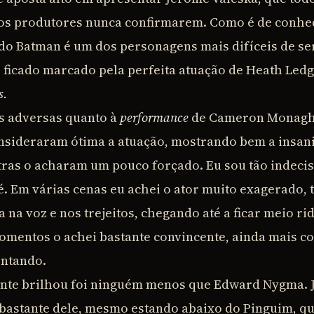
os produtores nunca confirmarem. Como é de conhec
 do Batman é um dos personagens mais difíceis de se
r ficado marcado pela perfeita atuação de Heath Led
s.
 adversas quanto à
performance
de Cameron Monagh
nsideraram ótima a atuação, mostrando bem a insan
ras o acharam um pouco forçado. Eu sou tão indecis
 é. Em várias cenas eu achei o ator muito exagerado,
 na voz e nos trejeitos, chegando até a ficar meio ri
omentos o achei bastante convincente, ainda mais 
entando.
nte brilhou foi ninguém menos que Edward Nygma. J
bastante dele, mesmo estando abaixo do Pinguim, q