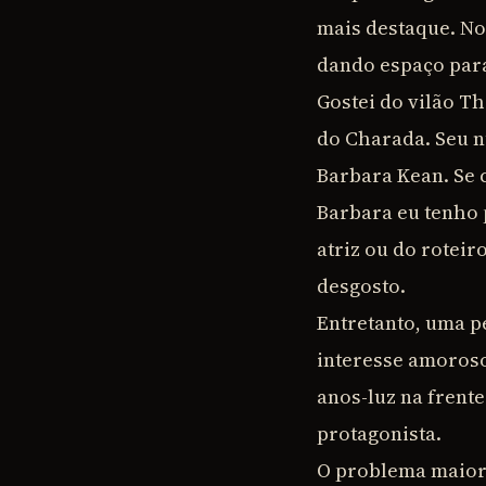
mais destaque. No
dando espaço para 
Gostei do vilão T
do Charada. Seu n
Barbara Kean. Se 
Barbara eu tenho 
atriz ou do roteir
desgosto.
Entretanto, uma p
interesse amoroso 
anos-luz na frent
protagonista.
O problema maior 