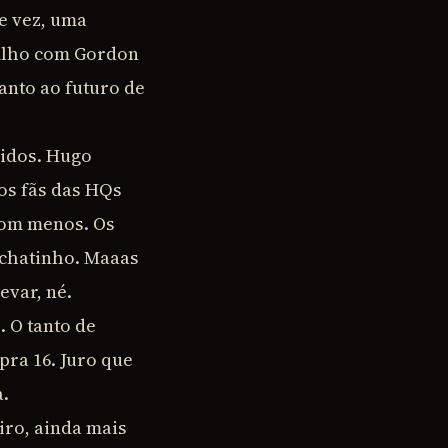
e vez, uma
filho com Gordon
anto ao futuro de
zidos. Hugo
os fãs das HQs
com menos. Os
 chatinho. Maaas
evar, né.
. O tanto de
pra 16. Juro que
a.
iro, ainda mais