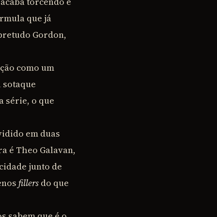
 acaba torcendo e
rmula que já
obretudo Gordon,
ução como um
u sotaque
a série, o que
ividido em duas
ra é Theo Galavan,
cidade junto de
menos
fillers
do que
os sabem que é o