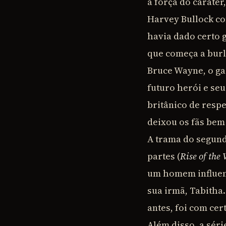
a força do caráte
Harvey Bullock co
havia dado certo g
que começa a burl
Bruce Wayne, o g
futuro herói e se
britânico de respe
deixou os fãs bem 
A trama do segun
partes (
Rise of the 
um homem influent
sua irmã, Tabitha
antes, foi com cer
Além disso, a sér