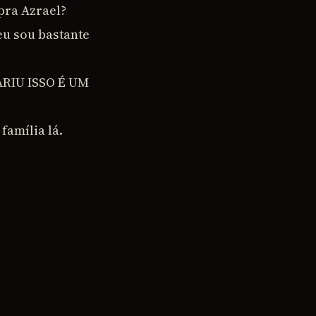
pra Azrael?
eu sou bastante
ARIU ISSO É UM
família lá.