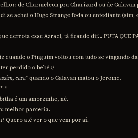
elhor: de Charmeleon pra Charizard ou de Galavan 
di se achei o Hugo Strange foda ou entediante (sim, 
ue derrota esse Azrael, tá ficando dif… PUTA QUE P
iz quando o Pinguim voltou com tudo se vingando da 
 ter perdido o bebê :/
assim, cara
” quando o Galavan matou o Jerome.
*-*
abitha é um amorzinho, né.
: melhor parceria.
in? Quero até ver o que vem por aí.