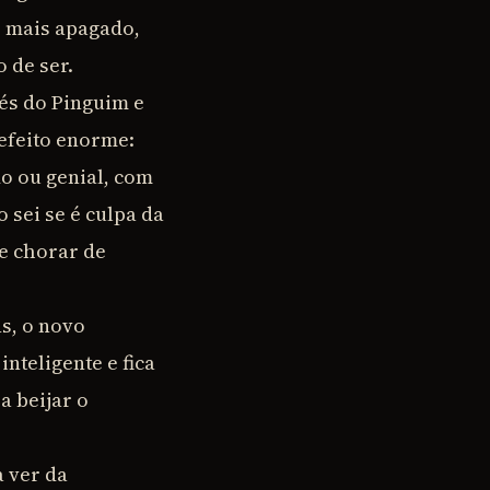
 mais apagado,
 de ser.
pés do Pinguim e
efeito enorme:
o ou genial, com
sei se é culpa da
de chorar de
s, o novo
nteligente e fica
a beijar o
 ver da