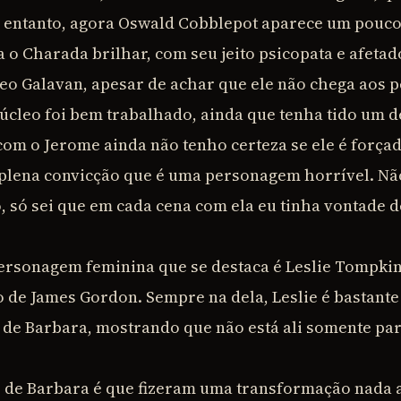
 entanto, agora Oswald Cobblepot aparece um pouco
o Charada brilhar, com seu jeito psicopata e afetado
heo Galavan, apesar de achar que ele não chega aos 
úcleo foi bem trabalhado, ainda que tenha tido um d
com o Jerome ainda não tenho certeza se ele é forçad
plena convicção que é uma personagem horrível. Não 
o, só sei que em cada cena com ela eu tinha vontade 
ersonagem feminina que se destaca é Leslie Tompkin
de James Gordon. Sempre na dela, Leslie é bastante i
e de Barbara, mostrando que não está ali somente par
de Barbara é que fizeram uma transformação nada a