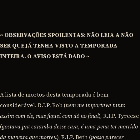
~ OBSERVAÇÕES SPOILENTAS: NÃO LEIA A NÃO
SER QUE JÁ TENHA VISTO A TEMPORADA
INTEIRA. O AVISO ESTÁ DADO ~
A lista de mortos desta temporada é bem
considerável. R.I.P. Bob (
nem me importava tanto
assim com ele, mas fiquei com dó no final
), R.I.P. Tyreese
(
gostava pra caramba desse cara, é uma pena ter morrido
da maneira que morreu
), R.I.P. Beth (
posso parecer