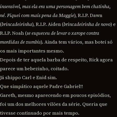
insensível, mas ela era uma personagem bem chatinha,
né. Fiquei com mais pena da Maggie
), R.I.P. Dawn
(
brincadeirinha
), R.I.P. Aiden (
brincadeirinha de novo
) e
R.I.P. Noah (
se
esqueceu de levar o xarope contra
mordidas de zumbis
). Ainda tem vários, mas botei só
os mais importantes mesmo.
Depois de ter aquela barba de respeito, Rick agora
parece um bebezinho, coitado.
Já shippo Carl e Enid sim.
Que simpático aquele Padre Gabriel!!
Gareth, mesmo aparecendo em poucos episódios,
foi um dos melhores vilões da série. Queria que
tivesse continuado por mais tempo.