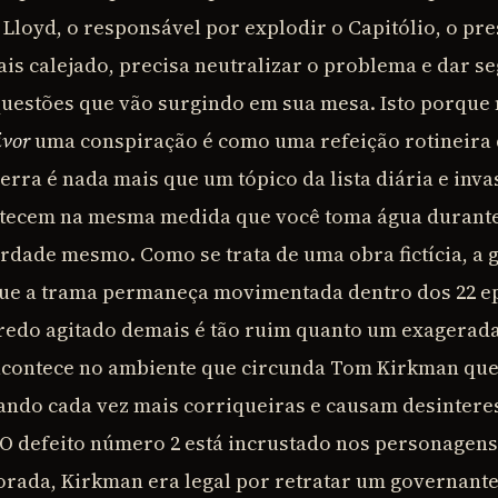
 Lloyd, o responsável por explodir o Capitólio, o pr
is calejado, precisa neutralizar o problema e dar s
uestões que vão surgindo em sua mesa. Isto porque
ivor
uma conspiração é como uma refeição rotineira 
rra é nada mais que um tópico da lista diária e inv
tecem na mesma medida que você toma água durante o
rdade mesmo. Como se trata de uma obra fictícia, a g
que a trama permaneça movimentada dentro dos 22 e
redo agitado demais é tão ruim quanto um exagerad
 acontece no ambiente que circunda Tom Kirkman qu
ando cada vez mais corriqueiras e causam desinteress
 O defeito número 2 está incrustado nos personagens
rada, Kirkman era legal por retratar um governante 