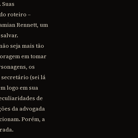
. Suas
do roteiro –
amian Rennett, um
salvar.
não seja mais tão
 coragem em tomar
rsonagens, os
ecretário (sei lá
em logo em sua
peculiaridades de
ições da advogada
cionam. Porém, a
orada.