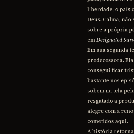
liberdade, o país 
Deus. Calma, não 
sobre a própria p
em
Designated Surv
Em sua segunda te
predecessora. Ela
consegui ficar tri
bastante nos episó
sobem na tela pela 
resgatado a produ
alegre com a renov
cometidos aqui.
A história retorna