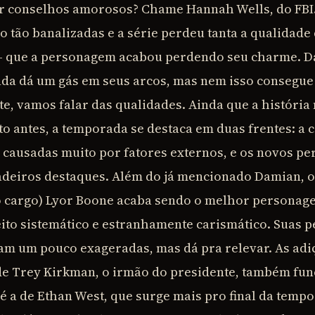
er conselhos amorosos? Chame Hannah Wells, do FBI
o tão banalizadas e a série perdeu tanta a qualidade 
 – que a personagem acabou perdendo seu charme. D
nda dá um gás em seus arcos, mas nem isso consegue 
te, vamos falar das qualidades. Ainda que a história 
to antes, a temporada se destaca em duas frentes: a
 causadas muito por fatores externos, e os novos pe
adeiros destaques. Além do já mencionado Damian, o s
o cargo) Lyor Boone acaba sendo o melhor personag
eito sistemático e estranhamente carismático. Suas 
am um pouco exageradas, mas dá pra relevar. As ad
e Trey Kirkman, o irmão do presidente, também fun
é a de Ethan West, que surge mais pro final da temp