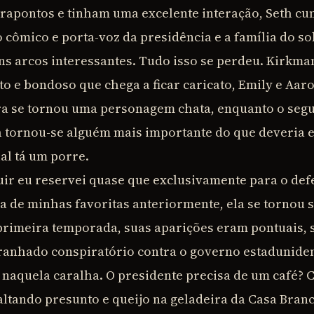
rapontos e tinham uma excelente interação, Seth c
o cômico e porta-voz da presidência e a família do s
ns arcos interessantes. Tudo isso se perdeu. Kirkman
sto e bondoso que chega a ficar caricato, Emily e A
ira se tornou uma personagem chata, enquanto o seg
th tornou-se alguém mais importante do que deveria e
al tá um porre.
uir eu reservei quase que exclusivamente para o def
 de minhas favoritas anteriormente, ela se tornou 
 primeira temporada, suas aparições eram pontuais,
anhado conspiratório contra o governo estadunidens
 naquela caralha. O presidente precisa de um café
 faltando presunto e queijo na geladeira da Casa Br