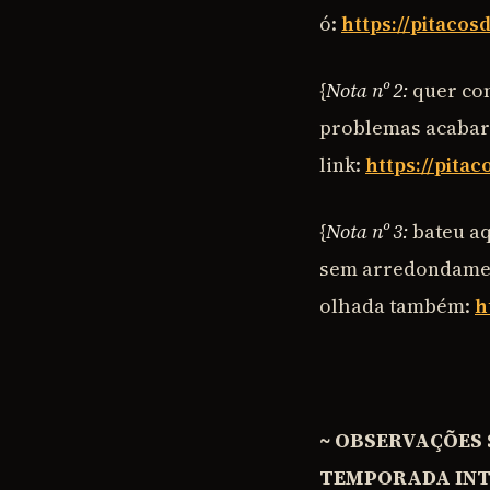
ó:
https://pitacos
{
Nota nº 2:
quer con
problemas acabaram
link:
https://pita
{
Nota nº 3:
bateu aq
sem arredondament
olhada também:
h
~ OBSERVAÇÕES 
TEMPORADA INTE