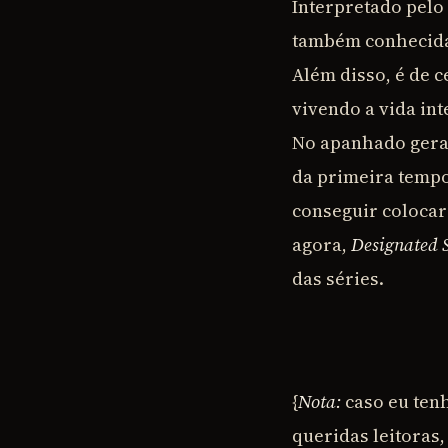
Interpretado pelo 
também conhecida 
Além disso, é de 
vivendo a vida in
No apanhado geral,
da primeira tempor
conseguir colocar 
agora,
Designated 
das séries.
{
Nota:
caso eu ten
queridas leitoras,