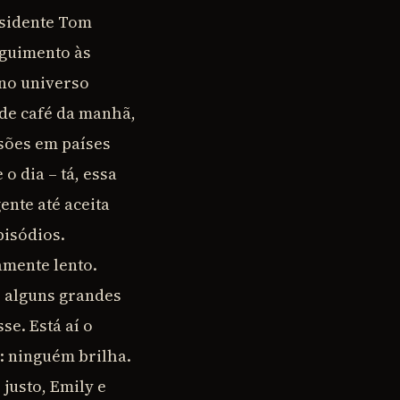
esidente Tom
eguimento às
 no universo
de café da manhã,
asões em países
 dia – tá, essa
ente até aceita
pisódios.
amente lento.
e alguns grandes
e. Está aí o
: ninguém brilha.
justo, Emily e