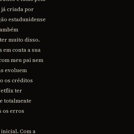
 já criada por
ição estadunidense
 também
ter muito disso.
s em conta a sua
s com meu pai nem
sas evoluem
o os créditos
etflix ter
e totalmente
s os erros
inicial. Com a