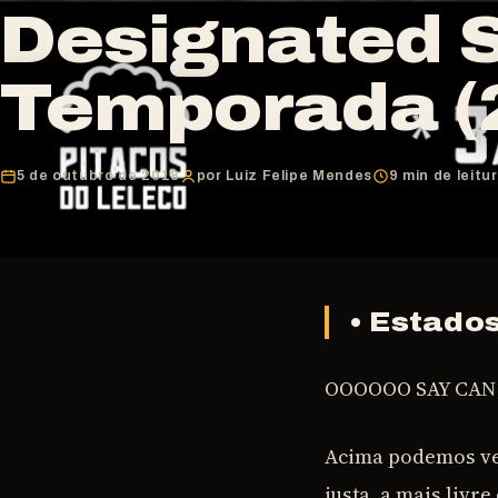
Designated S
Temporada (
5 de outubro de 2018
por Luiz Felipe Mendes
9 min de leitu
• Estado
OOOOOO SAY CAN 
Acima podemos ver
justa, a mais livr