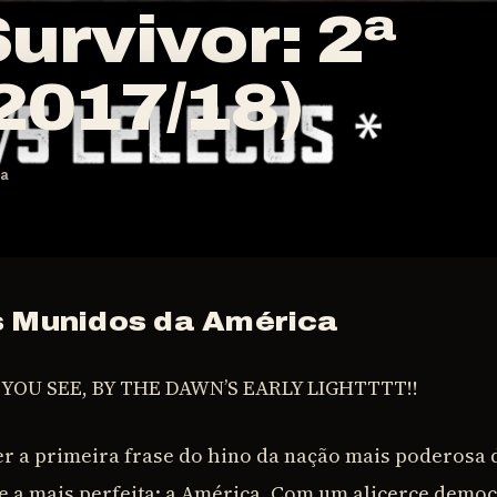
urvivor: 2ª
2017/18)
ra
s Munidos da América
YOU SEE, BY THE DAWN’S EARLY LIGHTTTT!!
 a primeira frase do hino da nação mais poderosa 
e e a mais perfeita: a América. Com um alicerce democ