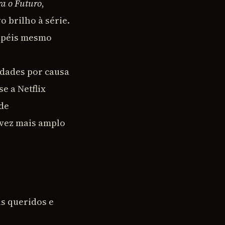
ra o Futuro
,
 brilho à série.
papéis mesmo
audades por causa
e a Netflix
 de
 vez mais amplo
s queridos e