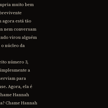
umpria muito bem
obrevivente
 agora está tão
aron nem conversam
undo virou alguém
 o núcleo da
eito número 3,
simplesmente a
 serviam para
e. Agora, ela é
? Chame Hannah
anca? Chame Hannah