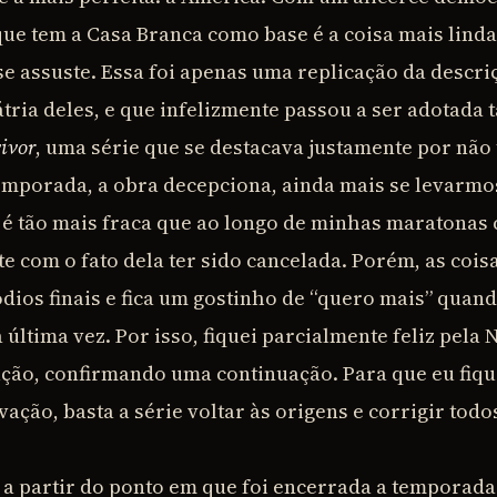
que tem a Casa Branca como base é a coisa mais linda
se assuste. Essa foi apenas uma replicação da descr
átria deles, e que infelizmente passou a ser adotada
ivor
, uma série que se destacava justamente por não 
mporada, a obra decepciona, ainda mais se levarmo
 é tão mais fraca que ao longo de minhas maratona
ste com o fato dela ter sido cancelada. Porém, as coi
dios finais e fica um gostinho de “quero mais” quand
última vez. Por isso, fiquei parcialmente feliz pela N
ção, confirmando uma continuação. Para que eu fiqu
ação, basta a série voltar às origens e corrigir todo
 a partir do ponto em que foi encerrada a temporada 