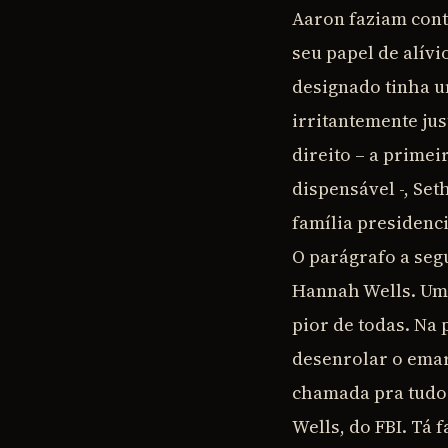
Aaron faziam cont
seu papel de alívi
designado tinha u
irritantemente ju
direito – a prime
dispensável -, Se
família presidenci
O parágrafo a seg
Hannah Wells. Uma
pior de todas. Na
desenrolar o emar
chamada pra tudo
Wells, do FBI. Tá