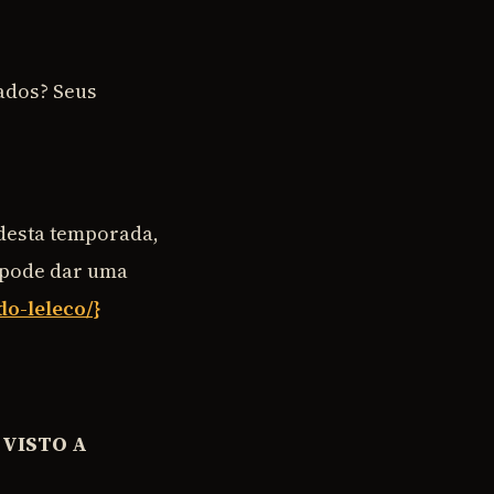
zados? Seus
 desta temporada,
 pode dar uma
do-leleco/}
 VISTO A