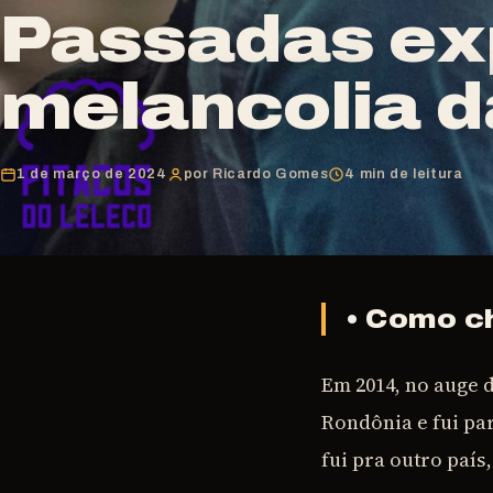
Passadas ex
melancolia 
1 de março de 2024
por Ricardo Gomes
4 min de leitura
• Como c
Em 2014, no auge 
Rondônia e fui par
fui pra outro paí