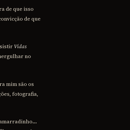
a de que isso
 convicção de que
sistir
Vidas
 mergulhar no
ara mim são os
ões, fotografia,
o amarradinho…