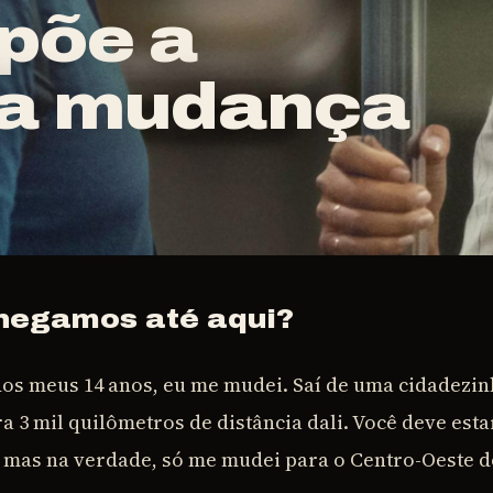
põe a
da mudança
hegamos até aqui?
dos meus 14 anos, eu me mudei. Saí de uma cidadezin
a 3 mil quilômetros de distância dali. Você deve est
s, mas na verdade, só me mudei para o Centro-Oeste d