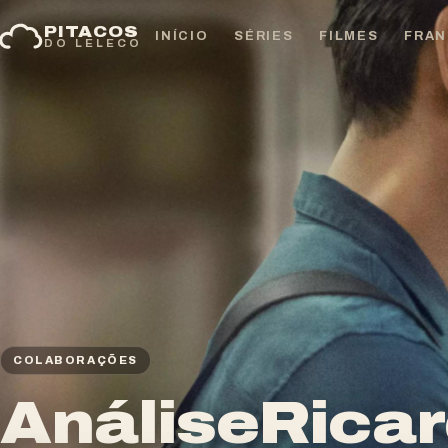
Pular
PITACOS
para
INÍCIO
SÉRIES
FILMES
FRAN
DO LELECO
o
conteúdo
COLABORAÇÕES
AnáliseRicar