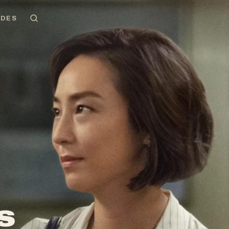
EDES
s