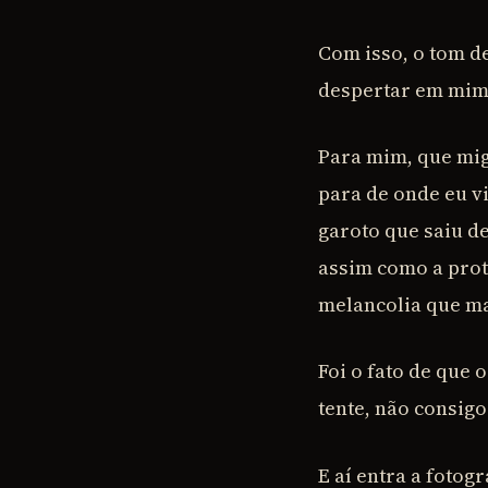
Com isso, o tom d
despertar em mim 
Para mim, que migr
para de onde eu v
garoto que saiu de
assim como a prota
melancolia que ma
Foi o fato de que 
tente, não consigo
E aí entra a foto