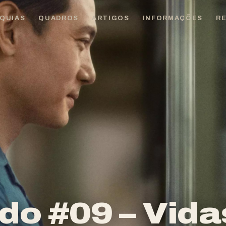
QUIAS
QUADROS
ARTIGOS
INFORMAÇÕES
R
do #09 – Vida