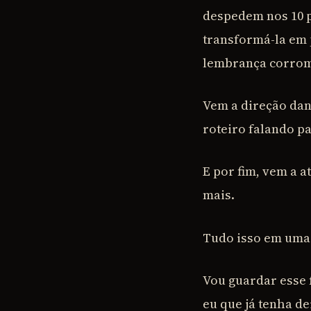
despedem nos 10 p
transformá-la em 
lembrança corrom
Vem a direção dan
roteiro falando pa
E por fim, vem a a
mais.
Tudo isso em uma 
Vou guardar esse f
eu que já tenha de