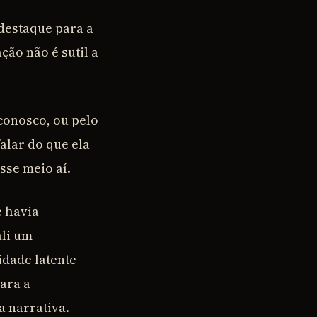
destaque para a
ação não é sutil a
conosco, ou pelo
alar do que ela
sse meio aí.
e havia
ali um
idade latente
para a
a narrativa.