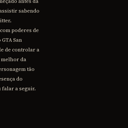
meçado antes da
i assistir sabendo
tter.
m com poderes de
o GTA San
e de controlar a
o melhor da
personagem tão
resença do
falar a seguir.