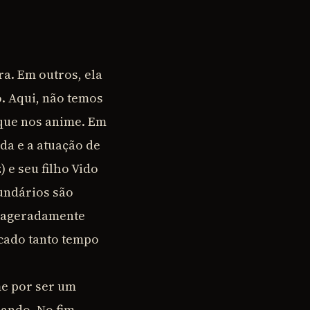
a. Em outros, ela
o. Aqui, não temos
 que nos anime. Em
da e a atuação de
 e seu filho Vido
undários são
exageradamente
cado tanto tempo
me por ser um
ando. No fim,