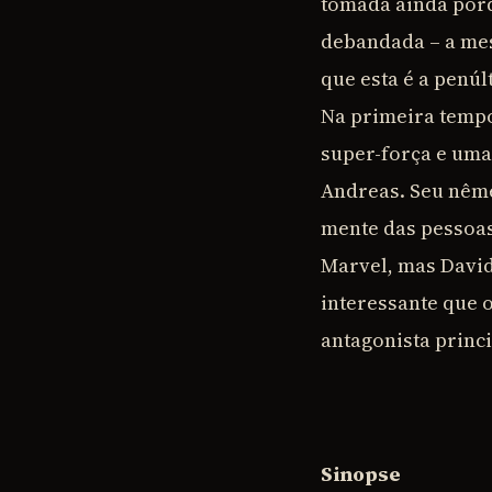
tomada ainda porq
debandada – a me
que esta é a penúl
Na primeira tempo
super-força e uma
Andreas. Seu nême
mente das pessoas
Marvel, mas David
interessante que o
antagonista princi
Sinopse