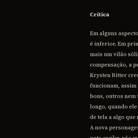
Crítica
Em alguns aspecto
é inferior. Em pri
mais um vilão sól
compensação, a pe
Krysten Ritter cre
funcionam, assim 
bons, outros nem 
longo, quando ele
de tela a algo que
A nova personagem
puta
spoiler
, não m