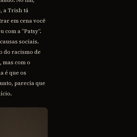
 a Trish tá
trar em cena você
u com a “Patsy”.
causas sociais.
o do racismo de
o, mas com o
a é que os
unto, parecia que
ício.