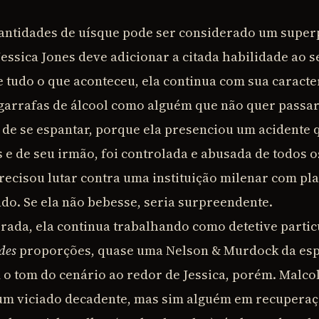
antidades de uísque pode ser considerado um super
Jessica Jones deve adicionar a citada habilidade ao s
e tudo o que aconteceu, ela continua com sua caracte
arrafas de álcool como alguém que não quer passar 
 de se espantar, porque ela presenciou um acidente
 e de seu irmão, foi controlada e abusada de todos o
recisou lutar contra uma instituição milenar com pla
do. Se ela não bebesse, seria surpreendente.
ada, ela continua trabalhando como detetive particu
des
proporções, quase uma Nelson & Murdock da es
 tom do cenário ao redor de Jessica, porém. Malcol
um viciado decadente, mas sim alguém em recuperaç