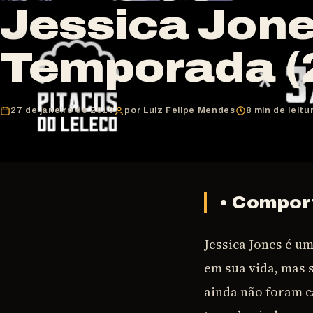
Jessica Jone
Temporada (
27 de janeiro de 2019
por Luiz Felipe Mendes
8 min de leitu
• Compo
Jessica Jones é u
em sua vida, mas 
ainda não foram ca