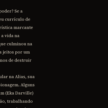
poder? Se a
eu currículo de
rística marcante
a vida na
 que culminou na
s jeitos por um
nos de destruir
lar na Alias, sua
pionagem. Alguns
m (Eka Darville)
ão, trabalhando