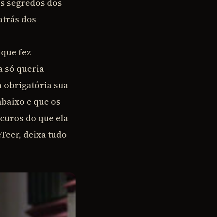
os segredos dos
atrás dos
 que fez
a só queria
a obrigatória sua
mbaixo e que os
curos do que ela
Teer, deixa tudo