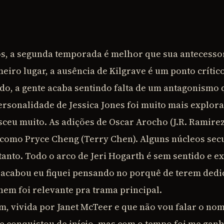
s, a segunda temporada é melhor que sua antecessor
meiro lugar, a ausência de Kilgrave é um ponto crític
ido, a gente acaba sentindo falta de um antagonismo
rsonalidade de Jessica Jones foi muito mais explora
sceu muito. As adições de Oscar Arocho (J.R. Ramirez)
como Pryce Cheng (Terry Chen). Alguns núcleos sec
tanto. Todo o arco de Jeri Hogarth é sem sentido e 
 acabou eu fiquei pensando no porquê de terem dedi
 nem foi relevante pra trama principal.
, vivida por Janet McTeer e que não vou falar o no
e conquistou de início, mas com o tempo foi me ganh