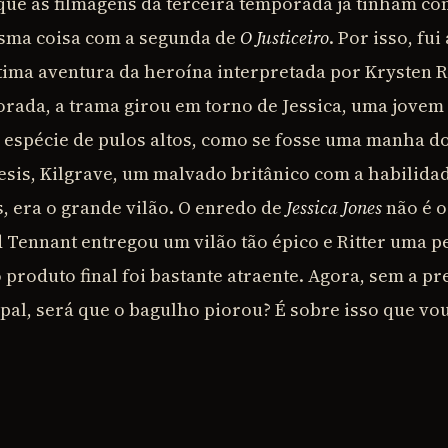
ue as filmagens da terceira temporada já tinham co
sma coisa com a segunda de
O Justiceiro
. Por isso, fu
tima aventura da heroína interpretada por Krysten Ri
rada, a trama girou em torno de Jessica, uma jove
 espécie de pulos altos, como se fosse uma manha d
sis, Kilgrave, um malvado britânico com a habilidad
, era o grande vilão. O enredo de
Jessica Jones
não é 
 Tennant entregou um vilão tão épico e Ritter uma 
 produto final foi bastante atraente. Agora, sem a p
pal, será que o bagulho piorou? É sobre isso que vou 