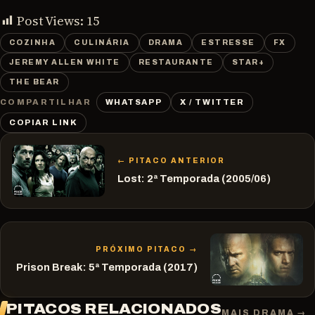
Post Views:
15
COZINHA
CULINÁRIA
DRAMA
ESTRESSE
FX
JEREMY ALLEN WHITE
RESTAURANTE
STAR+
THE BEAR
WHATSAPP
X / TWITTER
COMPARTILHAR
COPIAR LINK
← PITACO ANTERIOR
Lost: 2ª Temporada (2005/06)
PRÓXIMO PITACO →
Prison Break: 5ª Temporada (2017)
PITACOS RELACIONADOS
MAIS DRAMA →