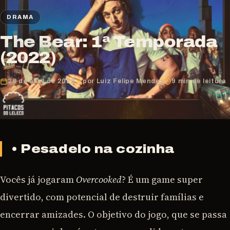
DRAMA
The Bear: 1ª Temporada
(2022)
28 de abril de 2023
por Luiz Felipe Mendes
9 min de leitura
• Pesadelo na cozinha
Vocês já jogaram
Overcooked
? É um game super
divertido, com potencial de destruir famílias e
encerrar amizades. O objetivo do jogo, que se passa