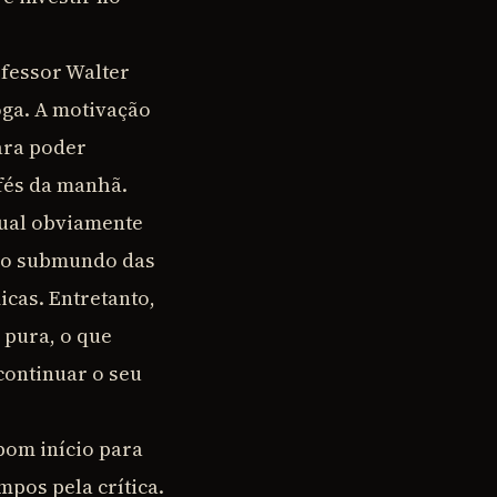
fessor Walter
oga. A motivação
ara poder
afés da manhã.
qual obviamente
m o submundo das
cas. Entretanto,
 pura, o que
continuar o seu
om início para
pos pela crítica.