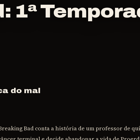
d: 1ª Tempor
ca do mal
Breaking Bad conta a história de um professor de q
câncer terminal e decide abandonar a vida de Proerd 