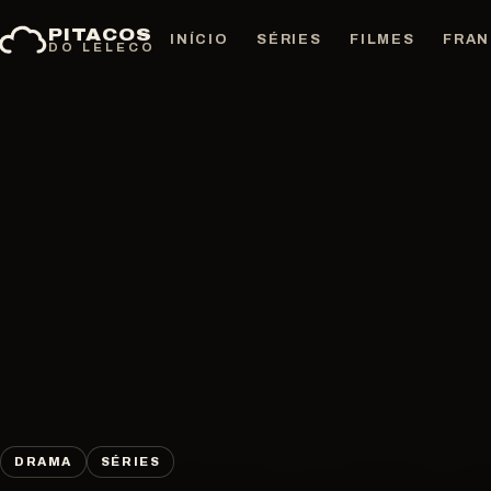
Pular
PITACOS
para
INÍCIO
SÉRIES
FILMES
FRAN
DO LELECO
o
conteúdo
DRAMA
SÉRIES