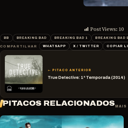
Post Views:
10
BB
BREAKING BAD
BREAKING BAD 1
BREAKING BAD 
WHATSAPP
X / TWITTER
COPIAR L
COMPARTILHAR
← PITACO ANTERIOR
True Detective: 1ª Temporada (2014)
PITACOS RELACIONADOS
MAIS