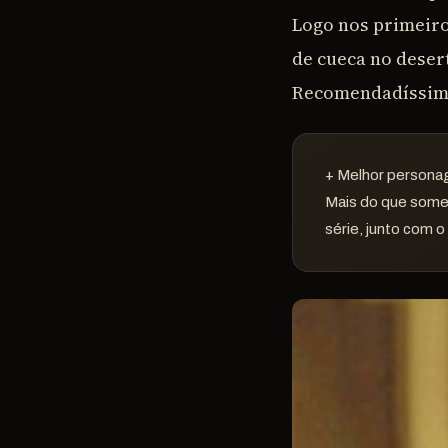
Logo nos primeiro
de cueca no desert
Recomendadíssim
+ Melhor person
Mais do que somen
série, junto com o