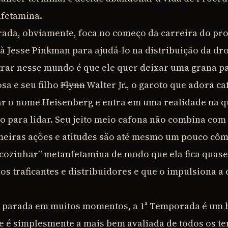
fetamina.
ada, obviamente, foca no começo da carreira do pro
 à Jesse Pinkman para ajudá-lo na distribuição da dr
trar nesse mundo é que ele quer deixar uma grana p
sa e seu filho
Flynn
Walter Jr., o garoto que adora c
ar o nome Heisenberg e entra em uma realidade na 
o para lidar. Seu jeito meio cafona não combina co
meiras ações e atitudes são até mesmo um pouco cômi
cozinhar” metanfetamina de modo que ela fica quase
s traficantes e distribuidores e que o impulsiona a 
parada em muitos momentos, a 1ª Temporada é um b
e é simplesmente a mais bem avaliada de todos os tem