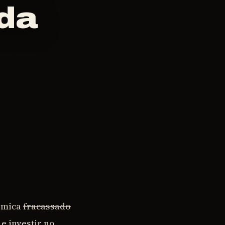
ada
uímica
fracassado
e investir no