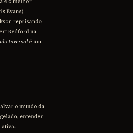
ia e o melhor
ris Evans)
ckson reprisando
bert Redford na
ado Invernal
é um
salvar o mundo da
ngelado, entender
 ativa.