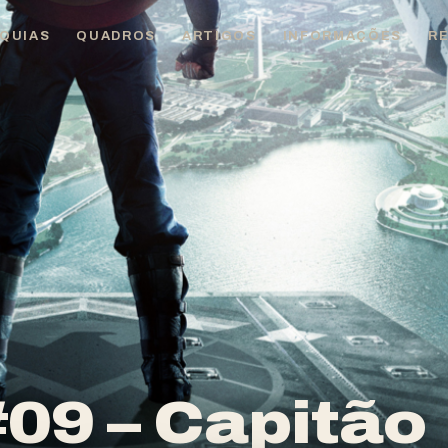
QUIAS
QUADROS
ARTIGOS
INFORMAÇÕES
R
09 – Capitão