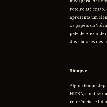
nível geral das o
roteiro até então,
apresenta um elen
os papéis da Viúv
pele de Alexander
dos maiores desta
Sinopse
Algum tempo depoi
HIDRA, conduzir u
referências e lide