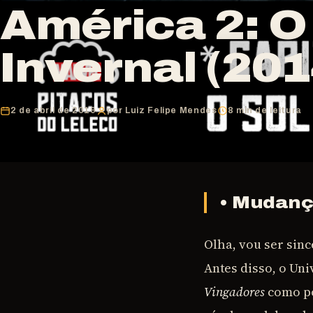
América 2: O
Invernal (201
2 de abril de 2019
por Luiz Felipe Mendes
8 min de leitura
• Mudanç
Olha, vou ser sin
Antes disso, o Un
Vingadores
como po