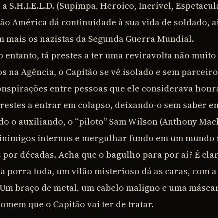
 S.H.I.E.L.D. (Supimpa, Heroico, Incrível, Espetacula
tão América dá continuidade à sua vida de soldado, 
m mais os nazistas da Segunda Guerra Mundial.
no entanto, tá prestes a ter uma reviravolta não muit
s na Agência, o Capitão se vê isolado e sem parceir
nspirações entre pessoas que ele considerava honr
 prestes a entrar em colapso, deixando-o sem saber e
o o auxiliando, o “piloto” Sam Wilson (Anthony Mack
 inimigos internos e mergulhar fundo em um mundo 
 por décadas. Acha que o bagulho para por aí? É cla
a porra toda, um vilão misterioso dá as caras, com 
 Um braço de metal, um cabelo maligno e uma máscar
omem que o Capitão vai ter de tratar.