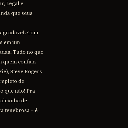
r, Legal e
ainda que seus
o agradável. Com
os em um
adas. Tudo no que
m quem confiar.
ie), Steve Rogers
repleto de
ro que não! Pra
a alcunha de
a tenebrosa – é