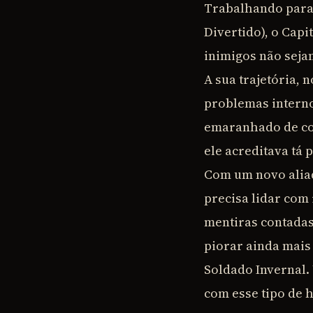
Trabalhando para a
Divertido), o Capi
inimigos não seja
A sua trajetória, 
problemas interno
emaranhado de co
ele acreditava tá
Com um novo aliad
precisa lidar com
mentiras contadas
piorar ainda mais 
Soldado Invernal.
com esse tipo de h