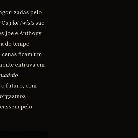
tagonizadas pelo
. Os
plot twists
são
s Joe e Anthony
ia do tempo
s cenas ficam um
mente entrava em
quadrão
 o futuro, com
m orgasmos
icassem pelo