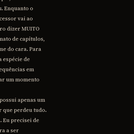
n
. Enquanto o
cessor vai ao
ero dizer MUITO
mato de capítulos,
lme do cara. Para
a espécie de
sequências em
nhar um momento
 possui apenas um
r que perdeu tudo.
 Eu precisei de
a a ser