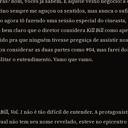
ras? Bom, vocês já sabem. É aquele velho negócio: a 
ino sempre me aguçou os sentidos, mas nunca o sufi
mo agora tô fazendo uma sessão especial do cineasta,
 bem claro que o diretor considera
Kill Bill
como ape
dido pra que ninguém tivesse preguiça de assistir no
ou considerar as duas partes como #04, mas farei doi
cilitar o entendimento. Vamo que vamo.
 Bill, Vol. 1
não é tão difícil de entender. A protagonis
al não tem seu nome revelado, esteve no epicentr