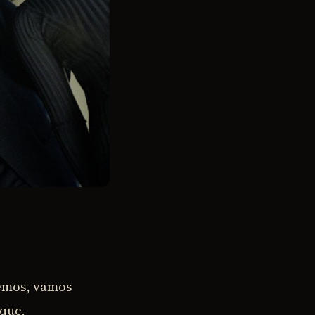
temos, vamos
que,