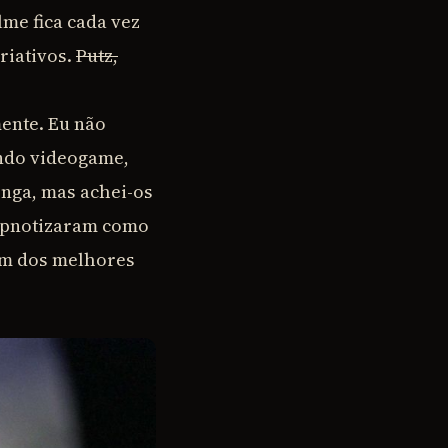
lme fica cada vez
riativos.
Putz,
ente. Eu não
ando videogame,
onga, mas achei-os
hipnotizaram como
 um dos melhores