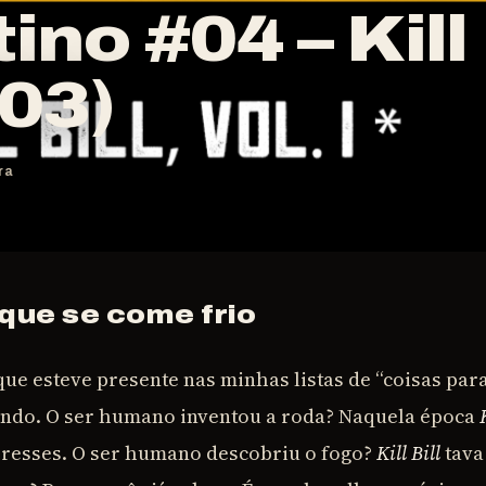
no #04 – Kill
003)
ra
 que se come frio
que esteve presente nas minhas listas de “coisas para
ndo. O ser humano inventou a roda? Naquela época
eresses. O ser humano descobriu o fogo?
Kill Bill
tava