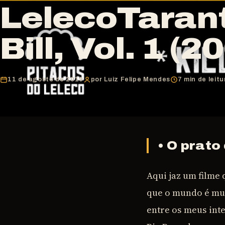
LelecoTaranti
Bill, Vol. 1 (2
11 de agosto de 2019
por Luiz Felipe Mendes
7 min de leitu
• O prato
Aqui jaz um filme 
que o mundo é mu
entre os meus int