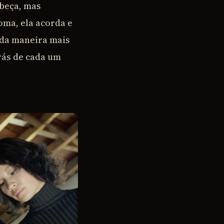
abeça, mas
oma, ela acorda e
 da maneira mais
trás de cada um