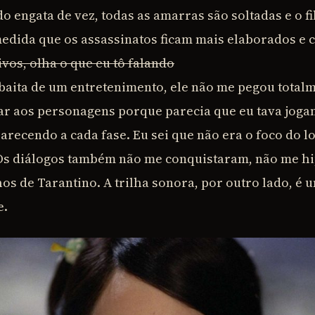
engata de vez, todas as amarras são soltadas e o fi
medida que os assassinatos ficam mais elaborados e c
ivos, olha o que eu tô falando
ita de um entretenimento, ele não me pegou totalm
r aos personagens porque parecia que eu tava jog
arecendo a cada fase. Eu sei que não era o foco do l
 Os diálogos também não me conquistaram, não me 
hos de Tarantino. A trilha sonora, por outro lado, é
e.