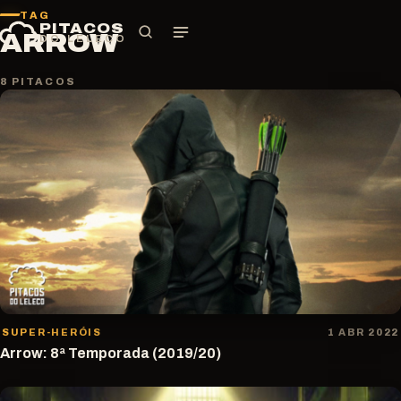
Pular
TAG
PITACOS
para
ARROW
DO LELECO
o
conteúdo
8 PITACOS
SUPER-HERÓIS
1 ABR 2022
Arrow: 8ª Temporada (2019/20)