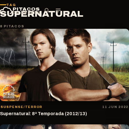
Pular
TAG
PITACOS
para
SUPERNATURAL
DO LELECO
o
conteúdo
8 PITACOS
SUSPENSE/TERROR
11 JUN 2022
Supernatural: 8ª Temporada (2012/13)