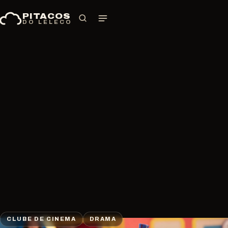
Pular
PITACOS
para
DO LELECO
o
conteúdo
CLUBE DE CINEMA
DRAMA