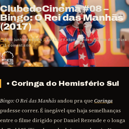
ClubedeCinema #08 –
Bingo: O Rei das Manhãs
(2017)
6 de junho de 2024
por Luiz Felipe Mendes
3 min de leitura
1 comentário
• Coringa do Hemisfério Sul
Bingo: O Rei das Manhãs
andou pra que
Coringa
pudesse correr. É inegável que haja semelhanças
entre o filme dirigido por Daniel Rezende e o longa